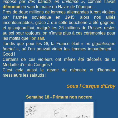
imposé par des bandits en uniforme »
, comme l’avait
dénoncé
en vain le maire du Havre de l’époque…
Près de deux millions de femmes allemandes furent violées
par l’armée soviétique en 1945, alors nos alliés
incontournables, grâce à qui cette boucherie a été gagnée,
et qu'aujourd'hui, malgré les 26 millions de Russes restés
au sol pour toujours, on n'invite plus à ces cérémonies pour
les motifs que
l’on sait
.
Tandis que pour les
GI
, la France était
« un gigantesque
bordel »
, où l'on pouvait violer les femmes impunément…
Good !
Certains de ces violeurs ont même été décorés de la
Médaille d’or du Congrès !
C'est cela aussi le devoir de mémoire et d'honneur
messieurs les salauds !
Sous l’Casque d’Erby
Semaine 18 - Primum non nocere