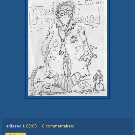
lediazec
à
09:09
8 commentaires: