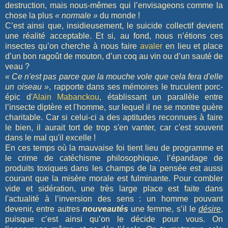
destruction, mais nous-mêmes qui l’envisageons comme la
chose la plus
« normale »
du monde !
C’est ainsi que, insidieusement, le suicide collectif devient
une réalité acceptable. Et si, au fond, nous n’étions ces
insectes qu’on cherche à nous faire
avaler
en lieu et place
d’un bon ragoût de mouton, d’un coq au vin ou d’un sauté de
veau ?
« Ce n'est pas parce que la mouche vole que cela fera d'elle
un oiseau »
, rapporte dans ses mémoires le truculent porc-
épic d'
Alain Mabanckou
, établissant un parallèle entre
l’insecte diptère et l'homme, sur lequel il ne se montre guère
charitable. Car si celui-ci a des aptitudes reconnues à faire
le bien, il aurait tort de trop s'en vanter, car c'est souvent
dans le mal qu'il excelle !
En ces temps où la mauvaise foi tient lieu de programme et
le crime de catéchisme philosophique, l’épandage de
produits toxiques dans les champs de la pensée est aussi
courant que la misère morale est fulminante. Pour combler
vide et sidération, une très large place est faite dans
l'actualité à l’inversion des sens : un homme pouvant
devenir, entre autres
nouveautés
une femme, s’il le
désire
,
puisque c’est ainsi qu’on le décide pour vous. On