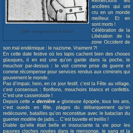
Remercions les
ancêtres qui ont
cru en un monde
meilleur. Et en
sont morts !
Célébration de la
Tardi - voyage au bout de la nuit
Libération de la
zone Occident de
son mal endémique : le nazisme. Vraiment ?!
En cette date festive où les tapis cachent bien des choses
glauques, il en est une qu’on garde dans la poche, le
mouchoir par-dessus : le viol comme prise de guerre et
comme récompense pour services rendus aux criminels qui
gouvernent le monde.
Pas d’impair, hein, en ce jour festif, c’est la Fête au village,
c'est consensus : flonflons, mouchoirs blancs et confettis.
C’est une casserolade !
Depuis cette
« dernière »
glorieuse épopée, tous les ans,
c’est oueds en fête, plages du débarquement qu’on
redécouvre, batailles qu’on reconstitue avec le bataclan du
guerrier modèle de jadis… C’est buvette et treillis !
Diable qu’elle était belle et insouciante la vie pour les
pauvres cloches noyées dans le mensonge, le sang et la