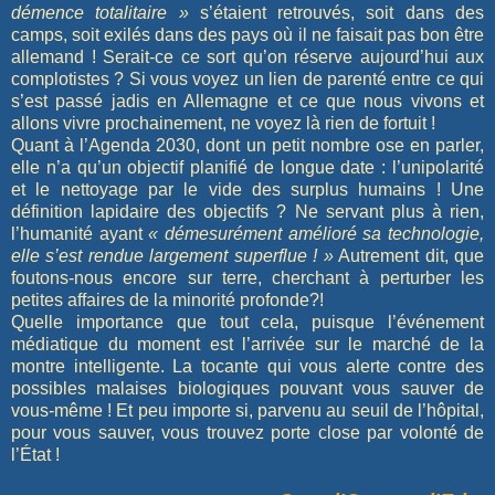
démence totalitaire »
s’étaient retrouvés, soit dans des
camps, soit exilés dans des pays où il ne faisait pas bon être
allemand ! Serait-ce ce sort qu’on réserve aujourd’hui aux
complotistes ? Si vous voyez un lien de parenté entre ce qui
s’est passé jadis en Allemagne et ce que nous vivons et
allons vivre prochainement, ne voyez là rien de fortuit !
Quant à l’Agenda 2030, dont un petit nombre ose en parler,
elle n’a qu’un objectif planifié de longue date : l’unipolarité
et le nettoyage par le vide des surplus humains ! Une
définition lapidaire des objectifs ? Ne servant plus à rien,
l’humanité ayant
« démesurément amélioré sa technologie,
elle s’est rendue largement superflue ! »
Autrement dit, que
foutons-nous encore sur terre, cherchant à perturber les
petites affaires de la minorité profonde?!
Quelle importance que tout cela, puisque l’événement
médiatique du moment est l’arrivée sur le marché de la
montre intelligente. La tocante qui vous alerte contre des
possibles malaises biologiques pouvant vous sauver de
vous-même ! Et peu importe si, parvenu au seuil de l’hôpital,
pour vous sauver, vous trouvez porte close par volonté de
l’État !