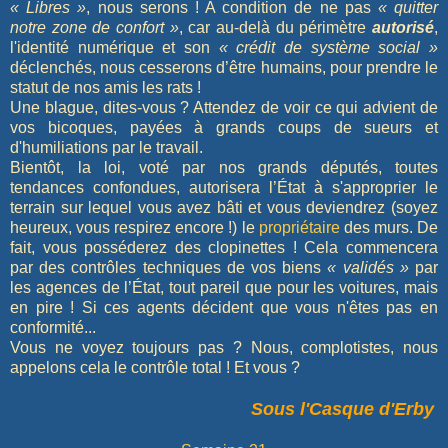
« Libres »
, nous serons ! A condition de ne pas
« quitter
notre zone de confort »
, car au-delà du périmètre
autorisé
,
l'identité numérique et son
« crédit de système social »
déclenchés, nous cesserons d’être humains, pour prendre le
statut de nos amis les rats !
Une blague, dites-vous ? Attendez de voir ce qui advient de
vos bicoques, payées à grands coups de sueurs et
d'humiliations par le travail.
Bientôt, la loi, voté par nos grands députés, toutes
tendances confondues, autorisera l’État à s'approprier le
terrain sur lequel vous avez bâti et vous deviendrez (soyez
heureux, vous respirez encore !) le
propriétaire
des murs. De
fait, vous posséderez des clopinettes ! Cela commencera
par des contrôles techniques de vos biens
« validés »
par
les agences de l’État, tout pareil que pour les voitures, mais
en pire ! Si ces agents décident que vous n'êtes pas en
conformité...
Vous ne voyez toujours pas ? Nous, complotistes, nous
appelons cela le contrôle total ! Et vous ?
Sous l'Casque d'Erby