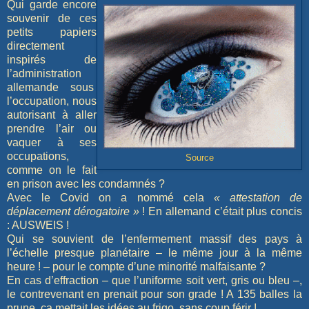
Qui garde encore
souvenir de ces
petits papiers
directement
inspirés de
l’administration
allemande sous
l’occupation, nous
autorisant à aller
prendre l’air ou
vaquer à ses
occupations,
Source
comme on le fait
en prison avec les condamnés ?
Avec le Covid on a nommé cela
« attestation de
déplacement dérogatoire »
! En allemand c’était plus concis
: AUSWEIS !
Qui se souvient de l’enfermement massif des pays à
l’échelle presque planétaire – le même jour à la même
heure ! – pour le compte d’une minorité malfaisante ?
En cas d’effraction – que l’uniforme soit vert, gris ou bleu –,
le contrevenant en prenait pour son grade ! A 135 balles la
prune, ça mettait les idées au frigo, sans coup férir !