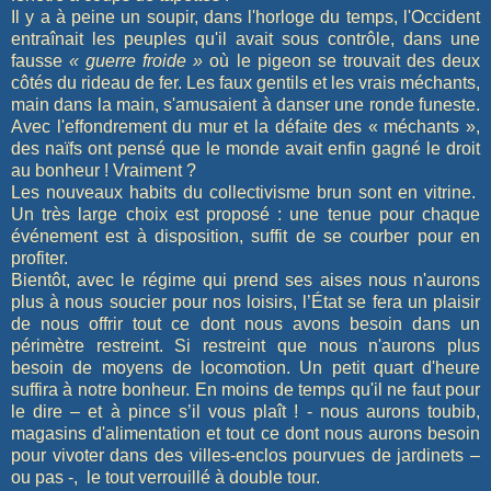
Il y a à peine un soupir, dans l'horloge du temps, l'Occident
entraînait les peuples qu'il avait sous contrôle, dans une
fausse
« guerre froide »
où le pigeon se trouvait des deux
côtés du rideau de fer. Les faux gentils et les vrais méchants,
main dans la main, s'amusaient à danser une ronde funeste.
Avec l'effondrement du mur et la défaite des « méchants »,
des naïfs ont pensé que le monde avait enfin gagné le droit
au bonheur ! Vraiment ?
Les nouveaux habits du collectivisme brun sont en vitrine.
Un très large choix est proposé : une tenue pour chaque
événement est à disposition, suffit de se courber pour en
profiter.
Bientôt, avec le régime qui prend ses aises nous n'aurons
plus à nous soucier pour nos loisirs, l’État se fera un plaisir
de nous offrir tout ce dont nous avons besoin dans un
périmètre restreint. Si restreint que nous n'aurons plus
besoin de moyens de locomotion. Un petit quart d'heure
suffira à notre bonheur. En moins de temps qu'il ne faut pour
le dire – et à pince s’il vous plaît ! - nous aurons toubib,
magasins d'alimentation et tout ce dont nous aurons besoin
pour vivoter dans des villes-enclos pourvues de jardinets –
ou pas -, le tout verrouillé à double tour.