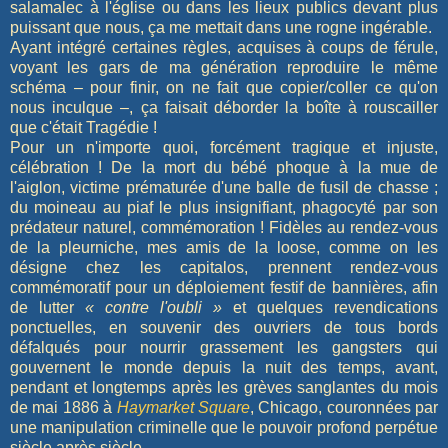
salamalec à l'église ou dans les lieux publics devant plus
puissant que nous, ça me mettait dans une rogne ingérable.
Ayant intégré certaines règles, acquises à coups de férule,
voyant les gars de ma génération reproduire le même
schéma – pour finir, on ne fait que copier/coller ce qu'on
nous inculque –, ça faisait déborder la boîte à rouscailler
que c'était Tragédie !
Pour un n'importe quoi, forcément tragique et injuste,
célébration ! De la mort du bébé phoque à la mue de
l'aiglon, victime prématurée d'une balle de fusil de chasse ;
du moineau au piaf le plus insignifiant, phagocyté par son
prédateur naturel, commémoration ! Fidèles au rendez-vous
de la pleurniche, mes amis de la loose, comme on les
désigne chez les capitalos, prennent rendez-vous
commémoratif pour un déploiement festif de bannières, afin
de lutter
« contre l'oubli »
et quelques revendications
ponctuelles, en souvenir des ouvriers de tous bords
défalqués pour nourrir grassement les gangsters qui
gouvernent le monde depuis la nuit des temps, avant,
pendant et longtemps après les grèves sanglantes du mois
de mai 1886 à
Haymarket Square
, Chicago, couronnées par
une manipulation criminelle que le pouvoir profond perpétue
siècle après siècle.