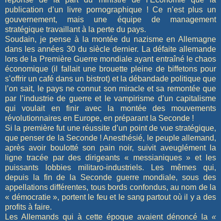
publication d’un livre pornographique ! Ce n’est plus un
gouvernement, mais une équipe de management
stratégique travaillant à la perte du pays.
Soudain, je pense à la montée du nazisme en Allemagne
dans les années 30 du siècle dernier. La défaite allemande
lors de la Première Guerre mondiale ayant entraîné le chaos
économique (il fallait une brouette pleine de biffetons pour
s’offrir un café dans un bistrot) et la débandade politique que
l’on sait, le pays ne connut son miracle et sa remontée que
par l’industrie de guerre et le vampirisme d’un capitalisme
qui voulait en finir avec la montée des mouvements
révolutionnaires en Europe, en préparant la Seconde !
Si la première fut une réussite d’un point de vue stratégique,
que penser de la Seconde ! Anesthésié, le peuple allemand,
après avoir boulotté son pain noir, suivit aveuglément la
ligne tracée par des dirigeants « messianiques » et les
puissants lobbies militaro-industriels. Les mêmes qui,
depuis la fin de la Seconde guerre mondiale, sous des
appellations différentes, tous bords confondus, au nom de la
« démocratie », portent le feu et le sang partout où il y a des
profits à faire.
Les Allemands qui à cette époque avaient dénoncé la
«