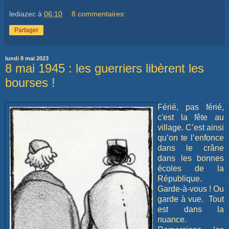
lediazec
à
06:10
8 commentaires:
Partager
lundi 8 mai 2023
8 mai 1945 : les guerriers libèrent les
bourses !
Férié, pas férié,
c'est la fête au
village. C’est ainsi
qu’on te l’enfonce
dans le crâne
dans les bonnes
écoles de la
République.
Garde-à-vous ! Ou
garde à vue. Tout
est dans la
nuance.