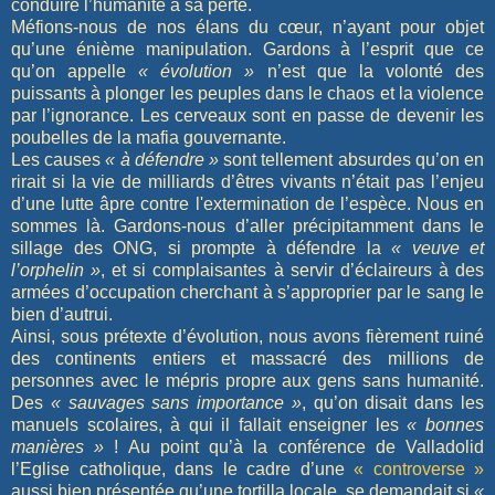
conduire l’humanité à sa perte.
Méfions-nous de nos élans du cœur, n’ayant pour objet
qu’une énième manipulation. Gardons à l’esprit que ce
qu’on appelle
« évolution »
n’est que la volonté des
puissants à plonger les peuples dans le chaos et la violence
par l’ignorance. Les cerveaux sont en passe de devenir les
poubelles de la mafia gouvernante.
Les causes
« à défendre »
sont tellement absurdes qu’on en
rirait si la vie de milliards d’êtres vivants n’était pas l’enjeu
d’une lutte âpre contre l'extermination de l’espèce. Nous en
sommes là. Gardons-nous d’aller précipitamment dans le
sillage des ONG, si prompte à défendre la
« veuve et
l’orphelin »
, et si complaisantes à servir d’éclaireurs à des
armées d’occupation cherchant à s’approprier par le sang le
bien d’autrui.
Ainsi, sous prétexte d’évolution, nous avons fièrement ruiné
des continents entiers et massacré des millions de
personnes avec le mépris propre aux gens sans humanité.
Des
« sauvages sans importance »
, qu’on disait dans les
manuels scolaires, à qui il fallait enseigner les
« bonnes
manières »
! Au point qu’à la conférence de Valladolid
l’Eglise catholique, dans le cadre d’une
« controverse »
aussi bien présentée qu’une tortilla locale, se demandait si
«