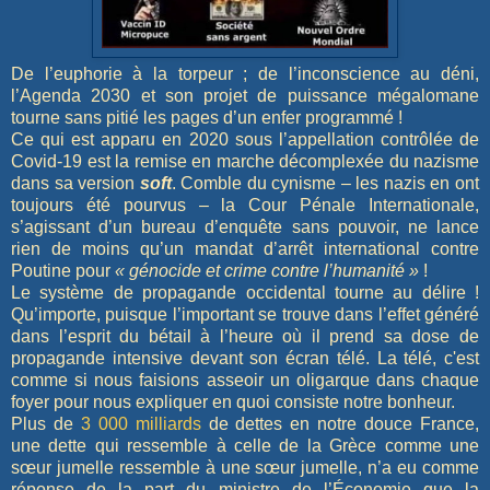
De l’euphorie à la torpeur ; de l’inconscience au déni,
l’Agenda 2030 et son projet de puissance mégalomane
tourne sans pitié les pages d’un enfer programmé !
Ce qui est apparu en 2020 sous l’appellation contrôlée de
Covid-19 est la remise en marche décomplexée du nazisme
dans sa version
soft
. Comble du cynisme – les nazis en ont
toujours été pourvus – la Cour Pénale Internationale,
s’agissant d’un bureau d’enquête sans pouvoir, ne lance
rien de moins qu’un mandat d’arrêt international contre
Poutine pour
« génocide et crime contre l’humanité »
!
Le système de propagande occidental tourne au délire !
Qu’importe, puisque l’important se trouve dans l’effet généré
dans l’esprit du bétail à l’heure où il prend sa dose de
propagande intensive devant son écran télé. La télé, c'est
comme si nous faisions asseoir un oligarque dans chaque
foyer pour nous expliquer en quoi consiste notre bonheur.
Plus de
3 000 milliards
de dettes en notre douce France,
une dette qui ressemble à celle de la Grèce comme une
sœur jumelle ressemble à une sœur jumelle, n’a eu comme
réponse de la part du ministre de l’Économie que la