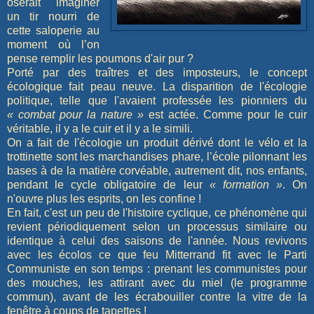
oserait imaginer
un tir nourri de
cette saloperie au
moment où l’on
pense remplir les poumons d'air pur ?
Porté par des traîtres et des imposteurs, le concept
écologique fait peau neuve. La disparition de l'écologie
politique, telle que l'avaient professée les pionniers du
« combat pour la nature »
est actée. Comme pour le cuir
véritable, il y a le cuir et il y a le simili.
On a fait de l'écologie un produit dérivé dont le vélo et la
trottinette sont les marchandises phare, l’école pilonnant les
bases à de la matière corvéable, autrement dit, nos enfants,
pendant le cycle obligatoire de leur
« formation »
. On
n'ouvre plus les esprits, on les confine !
En fait, c'est un peu de l'histoire cyclique, ce phénomène qui
revient périodiquement selon un processus similaire ou
identique à celui des saisons de l'année. Nous revivons
avec les écolos ce que feu Mitterrand fit avec le Parti
Communiste en son temps : prenant les communistes pour
des mouches, les attirant avec du miel (le programme
commun), avant de les écrabouiller contre la vitre de la
fenêtre à coups de tapettes !