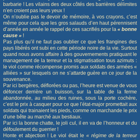
barbarie ! Les vilains des deux côtés des barrières délimites
n'en croient pas leurs yeux !
On n’oublie pas le devoir de mémoire, à vos crayons, c’est
même pour cela que les gros salauds d’en haut pérennisent
d’année en année le rappel de ces sacrifiés pour la
« bonne
cause »
!
Pas plus qu’il ne faut pas oublier ce que les frangines des
pays libérés ont subi en cette période noire de la vie. Surtout
quand nous avons affaire à des gouvernements pratiquant le
management de la terreur et la stigmatisation tous azimuts :
le viol comme récompense promis aux soldats des armées «
alliées » sur lesquels on ne s’attarde guère en ce jour de la
souvenance.
Par ici bergères, déflorées ou pas, l’heure est venue de vous
défoncer derrière un buisson, sur la table de la ferme
abandonnée, au milieu des ruines, sous la porte cochère,
c’est le prix à casquer pour ce que l'état-major promettait aux
soldats qui trainaient les pieds, comme on marchande le prix
d'une bête au marché aux bestiaux.
Par ici la bonne chatte, le joli cul, il en va de l’honneur et du
défoulement du guerrier !
Honte et abjection ! Le viol était le
« régime de la terreur